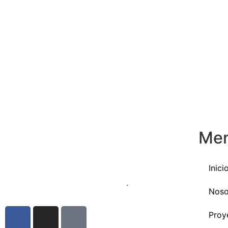
Me
Somos el resultado de una aventura colectiva
Inici
que comenzó en 1962 cuando… los
productores de café se unieron
.
Noso
Proy