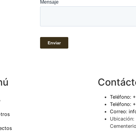
nú
Contáct
Teléfono: 
o
Teléfono: 
Correo: in
tros
Ubicación:
Cementerio
ectos