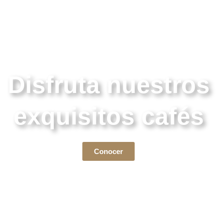
Disfruta nuestros
exquisitos cafés
Conocer